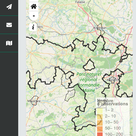
-
Nombre
d'observations
1– 2
2– 10
10– 50
50– 100
100– 200