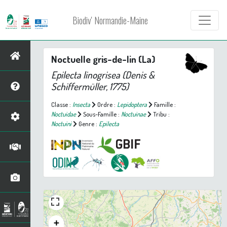
Biodiv' Normandie-Maine
Noctuelle gris-de-lin (La)
Epilecta linogrisea
(Denis &
Schiffermüller, 1775)
Classe :
Insecta
Ordre :
Lepidoptera
Famille :
Noctuidae
Sous-Famille :
Noctuinae
Tribu :
Noctuini
Genre :
Epilecta
+