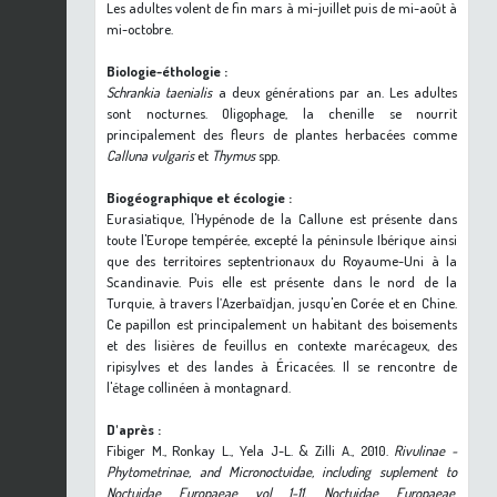
Les adultes volent de fin mars à mi-juillet puis de mi-août à
mi-octobre.
Biologie-éthologie :
Schrankia taenialis
a deux générations par an. Les adultes
sont nocturnes. Oligophage, la chenille se nourrit
principalement des fleurs de plantes herbacées comme
Calluna vulgaris
et
Thymus
spp.
Biogéographique et écologie :
Eurasiatique, l'Hypénode de la Callune est présente dans
toute l'Europe tempérée, excepté la péninsule Ibérique ainsi
que des territoires septentrionaux du Royaume-Uni à la
Scandinavie. Puis elle est présente dans le nord de la
Turquie, à travers l’Azerbaïdjan, jusqu'en Corée et en Chine.
Ce papillon est principalement un habitant des boisements
et des lisières de feuillus en contexte marécageux, des
ripisylves et des landes à Éricacées. Il se rencontre de
l'étage collinéen à montagnard.
D'après :
Fibiger M., Ronkay L., Yela J-L. & Zilli A., 2010.
Rivulinae -
Phytometrinae, and Micronoctuidae, including suplement to
Noctuidae Europaeae vol 1-11. Noctuidae Europaeae
.