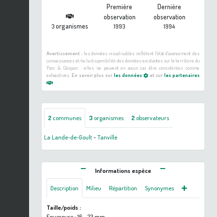
Première
Dernière
observation
observation
organismes
3
1993
1994
Avertissement :
les données visualisables reflètent l'état d'avancement des
connaissances et/ou la disponibilité des données existantes sur le territoire du
Parc & Géoparc : elles ne peuvent en aucun cas être considérées comme
exhaustives.
En savoir plus sur
les données
et sur
les partenaires
2
communes
3
organismes
2
observateurs
La Lande-de-Goult
-
Tanville
Informations espèce
Description
Milieu
Répartition
Synonymes
Taille/poids :
Envergure : 16 - 23 mm.