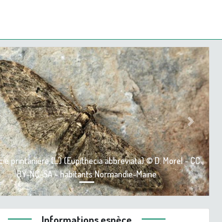
ious
Next
ie printanière (L') (Eupithecia abbreviata) © D. Morel - CC
BY-NC-SA - habitants Normandie-Maine
Informations espèce