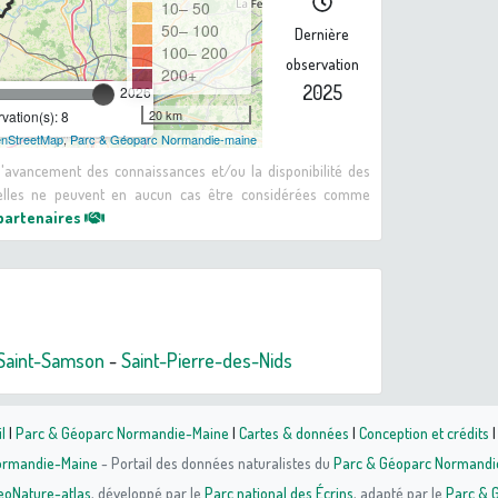
10– 50
50– 100
Dernière
100– 200
observation
200+
2025
2026
20 km
ation(s): 8
nStreetMap
,
Parc & Géoparc Normandie-maine
 d'avancement des connaissances et/ou la disponibilité des
: elles ne peuvent en aucun cas être considérées comme
 partenaires
-Saint-Samson
-
Saint-Pierre-des-Nids
l
|
Parc & Géoparc Normandie-Maine
|
Cartes & données
|
Conception et crédits
Normandie-Maine
- Portail des données naturalistes du
Parc & Géoparc Normandi
eoNature-atlas
, développé par le
Parc national des Écrins
, adapté par le
Parc & 