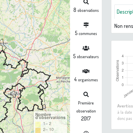
8
observations
Descrip
Non ren
5
communes
5
observateurs
4
organismes
Première
Avertis
observation
à la date
Nombre
d'observations
2017
donc pas 
1– 2
2– 10