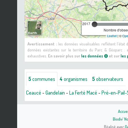
2017
Nombre d'observ
Leaflet
| ©
Ope
Avertissement :
les données visualisables reflètent l'état
données existantes sur le territoire du Parc & Géoparc 
exhaustives.
En savoir plus sur
les données
et sur
les
5
communes
4
organismes
5
observateurs
Ceaucé
-
Gandelain
-
La Ferté Macé
-
Pré-en-Pail
Accuei
Biodiv' 
Réalisé avec
G