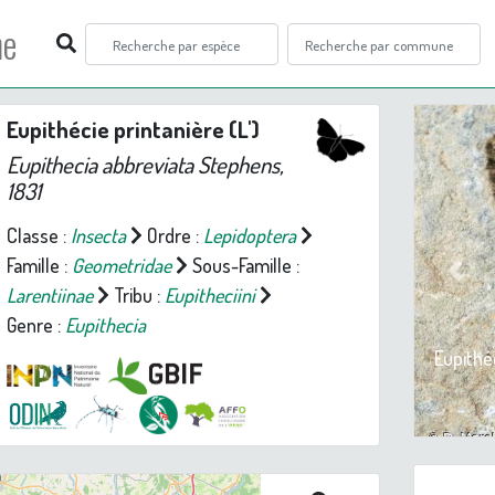
ne
Eupithécie printanière (L')
Eupithecia abbreviata
Stephens,
1831
Classe :
Insecta
Ordre :
Lepidoptera
Famille :
Geometridae
Sous-Famille :
Prev
Larentiinae
Tribu :
Eupitheciini
Genre :
Eupithecia
Eupithéc