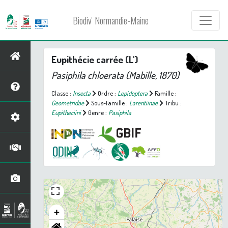
Biodiv' Normandie-Maine
Eupithécie carrée (L')
Pasiphila chloerata
(Mabille, 1870)
Classe :
Insecta
Ordre :
Lepidoptera
Famille :
Geometridae
Sous-Famille :
Larentiinae
Tribu :
Eupitheciini
Genre :
Pasiphila
+