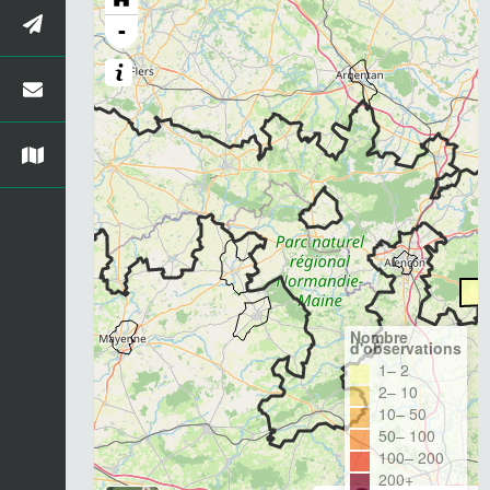
-
Nombre
d'observations
1– 2
2– 10
10– 50
50– 100
100– 200
200+