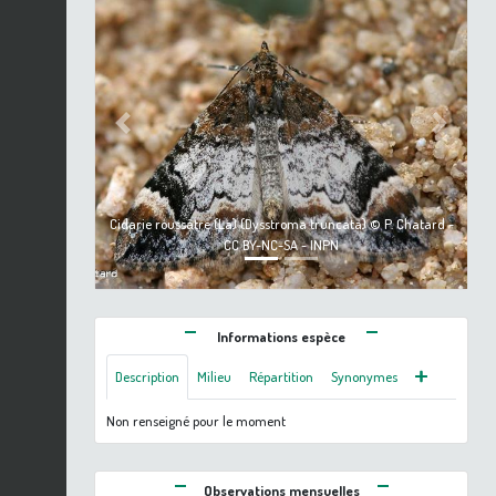
Previous
Next
Cidarie roussâtre (La) (Dysstroma truncata) © P. Chatard -
CC BY-NC-SA - INPN
Informations espèce
Description
Milieu
Répartition
Synonymes
Non renseigné pour le moment
Observations mensuelles