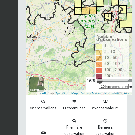
Nombre
d'observations
1– 2
2– 10
10– 50
50– 100
100– 200
200+
1978
20 km
Nombre d'observ
Leaflet
| ©
OpenStreetMap
,
Parc & Géoparc Normandie-maine
observations
communes
observateurs
32
19
25
Première
Dernière
observation
observation