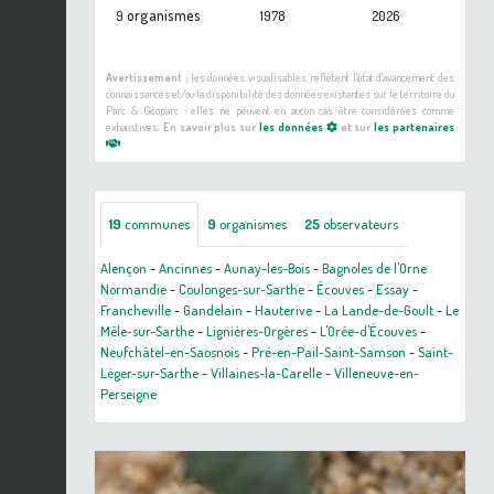
organismes
9
1978
2026
Avertissement :
les données visualisables reflètent l'état d'avancement des
connaissances et/ou la disponibilité des données existantes sur le territoire du
Parc & Géoparc : elles ne peuvent en aucun cas être considérées comme
exhaustives.
En savoir plus sur
les données
et sur
les partenaires
19
communes
9
organismes
25
observateurs
Alençon
-
Ancinnes
-
Aunay-les-Bois
-
Bagnoles de l'Orne
Normandie
-
Coulonges-sur-Sarthe
-
Écouves
-
Essay
-
Francheville
-
Gandelain
-
Hauterive
-
La Lande-de-Goult
-
Le
Mêle-sur-Sarthe
-
Lignières-Orgères
-
L'Orée-d'Écouves
-
Neufchâtel-en-Saosnois
-
Pré-en-Pail-Saint-Samson
-
Saint-
Léger-sur-Sarthe
-
Villaines-la-Carelle
-
Villeneuve-en-
Perseigne