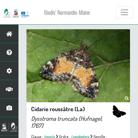
Biodiv' Normandie-Maine
Cidarie roussâtre (La)
Dysstroma truncata
(Hufnagel,
1767)
Classe :
Insecta
Ordre :
Lepidoptera
Famille :