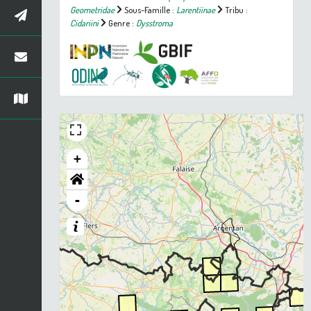
Geometridae
Sous-Famille :
Larentiinae
Tribu :
Cidariini
Genre :
Dysstroma
+
-