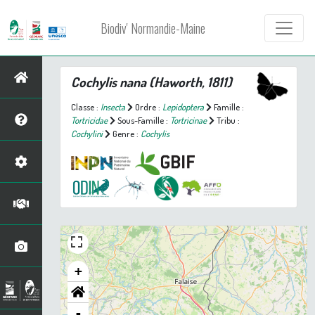
Biodiv' Normandie-Maine
Cochylis nana
(Haworth, 1811)
Classe :
Insecta
Ordre :
Lepidoptera
Famille :
Tortricidae
Sous-Famille :
Tortricinae
Tribu :
Cochylini
Genre :
Cochylis
+
-