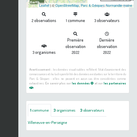
Leaflet
| ©
OpenStreetMap
,
Parc & Géoparc Normandie-maine
observations
commune
observateurs
2
1
3
Première
Dernière
observation
observation
organismes
3
2022
2022
Avertissement :
les données visualisables reflètent l'état d'avancement des
connaissances et/ou la disponibilité des données existantes sur le territoire du
Parc & Géoparc : elles ne peuvent en aucun cas être considérées comme
exhaustives.
En savoir plus sur
les données
et sur
les partenaires
1
commune
3
organismes
3
observateurs
Villeneuve-en-Perseigne