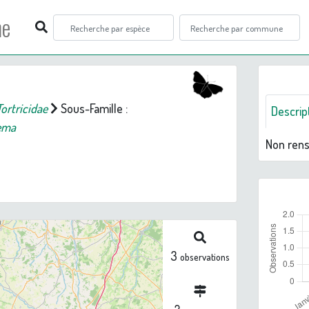
ne
Tortricidae
Sous-Famille :
Descrip
ema
Non ren
3
observations