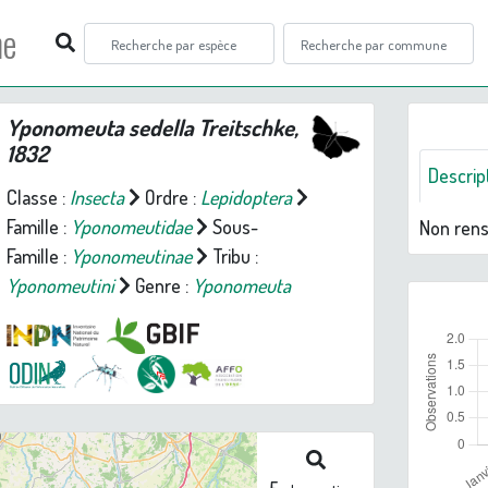
ne
Yponomeuta sedella
Treitschke,
1832
Descrip
Classe :
Insecta
Ordre :
Lepidoptera
Famille :
Yponomeutidae
Sous-
Non ren
Famille :
Yponomeutinae
Tribu :
Yponomeutini
Genre :
Yponomeuta