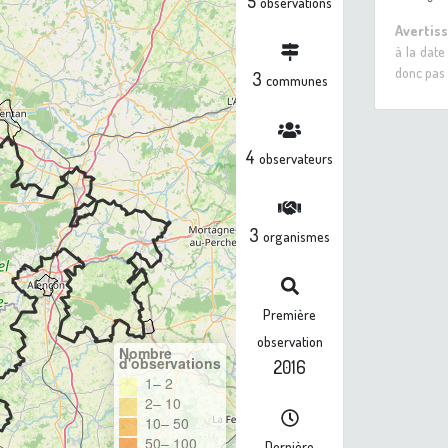
5
observations
Avertis
à la date
donc pas 
3
communes
4
observateurs
3
organismes
Première
observation
Nombre
d'observations
2016
1– 2
2– 10
10– 50
50– 100
Dernière