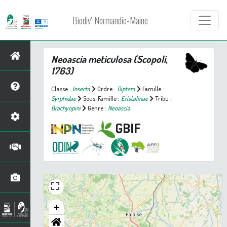
Biodiv' Normandie-Maine
Neoascia meticulosa
(Scopoli,
1763)
Classe :
Insecta
Ordre :
Diptera
Famille :
Syrphidae
Sous-Famille :
Eristalinae
Tribu :
Brachyopini
Genre :
Neoascia
+