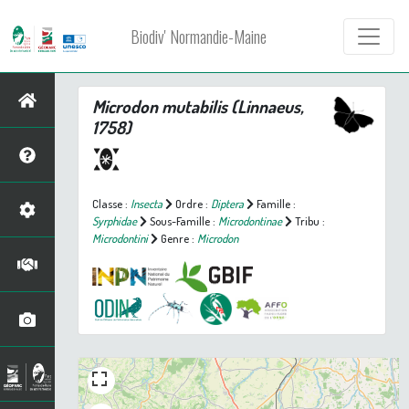
Biodiv' Normandie-Maine
Microdon mutabilis
(Linnaeus,
1758)
Classe :
Insecta
Ordre :
Diptera
Famille :
Syrphidae
Sous-Famille :
Microdontinae
Tribu :
Microdontini
Genre :
Microdon