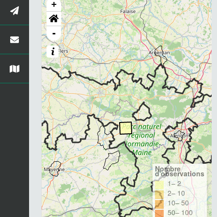
+
-
Nombre
d'observations
1– 2
2– 10
10– 50
50– 100