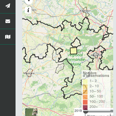
-
Nombre
d'observations
1– 2
2– 10
10– 50
50– 100
100– 200
200+
2019
20 km