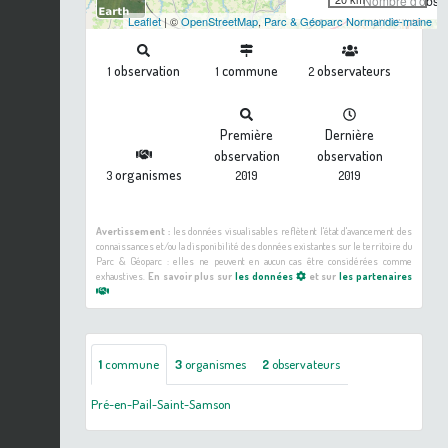
Nombre d'observ
Leaflet
| ©
OpenStreetMap
,
Parc & Géoparc Normandie-maine
observation
commune
observateurs
1
1
2
Première
Dernière
observation
observation
organismes
3
2019
2019
Avertissement :
les données visualisables reflètent l'état d'avancement des
connaissances et/ou la disponibilité des données existantes sur le territoire du
Parc & Géoparc : elles ne peuvent en aucun cas être considérées comme
exhaustives.
En savoir plus sur
les données
et sur
les partenaires
1
commune
3
organismes
2
observateurs
Pré-en-Pail-Saint-Samson