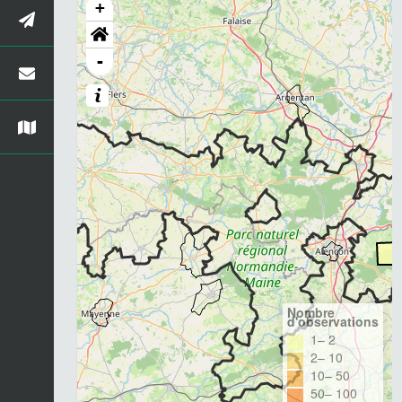
+
-
Nombre
d'observations
1– 2
2– 10
10– 50
50– 100