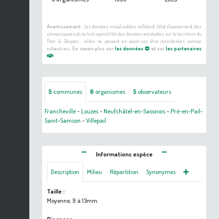
Avertissement :
les données visualisables reflètent l'état d'avancement des
connaissances et/ou la disponibilité des données existantes sur le territoire du
Parc & Géoparc : elles ne peuvent en aucun cas être considérées comme
exhaustives.
En savoir plus sur
les données
et sur
les partenaires
5
communes
6
organismes
5
observateurs
Francheville
-
Louzes
-
Neufchâtel-en-Saosnois
-
Pré-en-Pail-
Saint-Samson
-
Villepail
Informations espèce
Description
Milieu
Répartition
Synonymes
Taille :
Moyenne, 9 à 13mm.