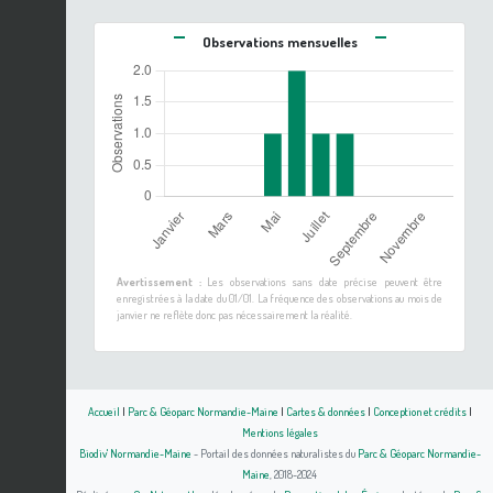
Observations mensuelles
Avertissement :
Les observations sans date précise peuvent être
enregistrées à la date du 01/01. La fréquence des observations au mois de
janvier ne reflète donc pas nécessairement la réalité.
Accueil
|
Parc & Géoparc Normandie-Maine
|
Cartes & données
|
Conception et crédits
|
Mentions légales
Biodiv' Normandie-Maine
- Portail des données naturalistes du
Parc & Géoparc Normandie-
Maine
, 2018-2024