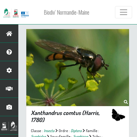
Biodiv' Normandie-Maine
Xanthandrus comtus
(Harris,
1780)
Classe :
Insecta
Ordre :
Diptera
Famille :
Syrphidae
Sous-Famille :
Syrphinae
Tribu :