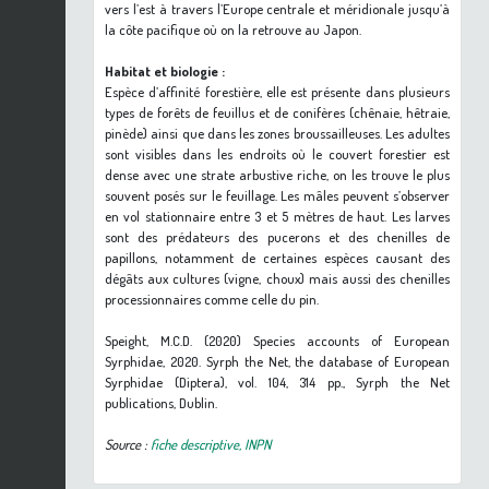
vers l’est à travers l’Europe centrale et méridionale jusqu’à
la côte pacifique où on la retrouve au Japon.
Habitat et biologie :
Espèce d’affinité forestière, elle est présente dans plusieurs
types de forêts de feuillus et de conifères (chênaie, hêtraie,
pinède) ainsi que dans les zones broussailleuses. Les adultes
sont visibles dans les endroits où le couvert forestier est
dense avec une strate arbustive riche, on les trouve le plus
souvent posés sur le feuillage. Les mâles peuvent s’observer
en vol stationnaire entre 3 et 5 mètres de haut. Les larves
sont des prédateurs des pucerons et des chenilles de
papillons, notamment de certaines espèces causant des
dégâts aux cultures (vigne, choux) mais aussi des chenilles
processionnaires comme celle du pin.
Speight, M.C.D. (2020) Species accounts of European
Syrphidae, 2020. Syrph the Net, the database of European
Syrphidae (Diptera), vol. 104, 314 pp., Syrph the Net
publications, Dublin.
Source :
fiche descriptive, INPN