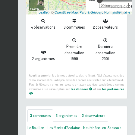
20 km
Nombre d'observ
Leaflet
| ©
OpenStreetMap
,
Parc & Géoparc Normandie-maine
observations
communes
observateurs
4
3
2
Première
Dernière
observation
observation
organismes
2
1999
2001
Avertissement :
les données visualisables reflètent l'état d'avancement des
connaissances et/ou la disponibilité des données existantes sur le territoire du
Parc & Géoparc : elles ne peuvent en aucun cas être considérées comme
exhaustives.
En savoir plus sur
les données
et sur
les partenaires
3
communes
2
organismes
2
observateurs
Le Bouillon
-
Les Monts d'Andaine
-
Neufchâtel-en-Saosnois