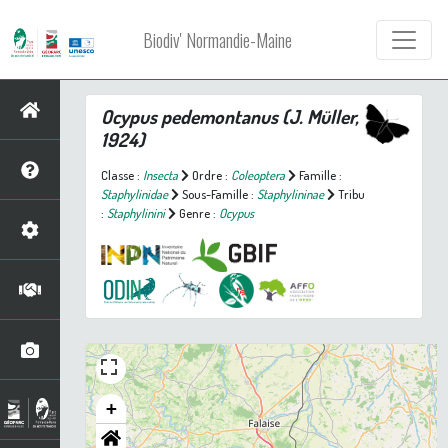
Biodiv' Normandie-Maine
Ocypus pedemontanus
(J. Müller,
1924)
Classe :
Insecta
Ordre :
Coleoptera
Famille :
Staphylinidae
Sous-Famille :
Staphylininae
Tribu
:
Staphylinini
Genre :
Ocypus
+