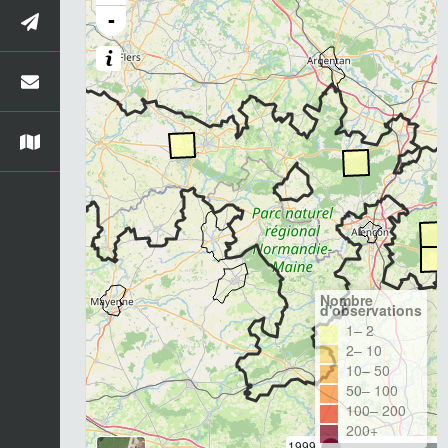
-
Nombre
d'observations
1– 2
2– 10
10– 50
50– 100
100– 200
200+
1999