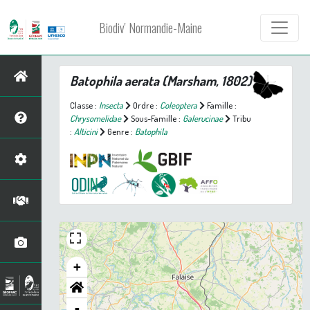
Biodiv' Normandie-Maine
Batophila aerata
(Marsham, 1802)
Classe :
Insecta
Ordre :
Coleoptera
Famille :
Chrysomelidae
Sous-Famille :
Galerucinae
Tribu
:
Alticini
Genre :
Batophila
+
-