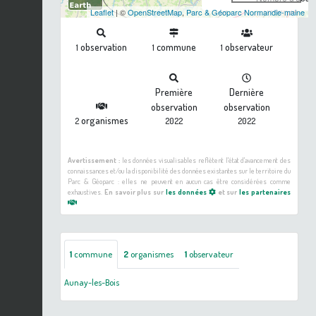
Leaflet
| ©
OpenStreetMap
,
Parc & Géoparc Normandie-maine
observation
commune
observateur
1
1
1
Première
Dernière
observation
observation
organismes
2
2022
2022
Avertissement :
les données visualisables reflètent l'état d'avancement des
connaissances et/ou la disponibilité des données existantes sur le territoire du
Parc & Géoparc : elles ne peuvent en aucun cas être considérées comme
exhaustives.
En savoir plus sur
les données
et sur
les partenaires
1
commune
2
organismes
1
observateur
Aunay-les-Bois