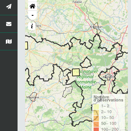
-
Nombre
d'observations
1– 2
2– 10
10– 50
50– 100
100– 200