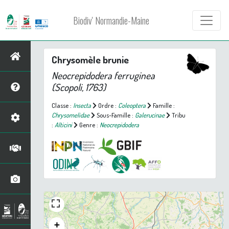
Biodiv' Normandie-Maine
Chrysomèle brunie
Neocrepidodera ferruginea
(Scopoli, 1763)
Classe :
Insecta
Ordre :
Coleoptera
Famille :
Chrysomelidae
Sous-Famille :
Galerucinae
Tribu
:
Alticini
Genre :
Neocrepidodera
+