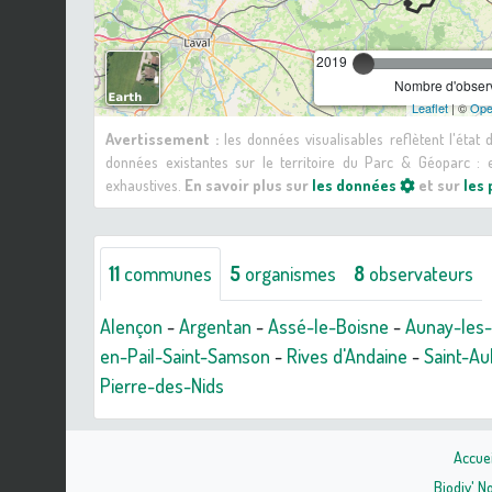
2019
Nombre d'observ
Leaflet
| ©
Ope
Avertissement :
les données visualisables reflètent l'état
données existantes sur le territoire du Parc & Géoparc 
exhaustives.
En savoir plus sur
les données
et sur
les
11
communes
5
organismes
8
observateurs
Alençon
-
Argentan
-
Assé-le-Boisne
-
Aunay-les-
en-Pail-Saint-Samson
-
Rives d'Andaine
-
Saint-Au
Pierre-des-Nids
Accuei
Biodiv' 