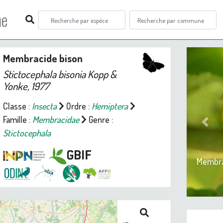
ne
Membracide bison
Stictocephala bisonia
Kopp &
Yonke, 1977
Classe :
Insecta
Ordre :
Hemiptera
Famille :
Membracidae
Genre :
Prev
Stictocephala
Membrac