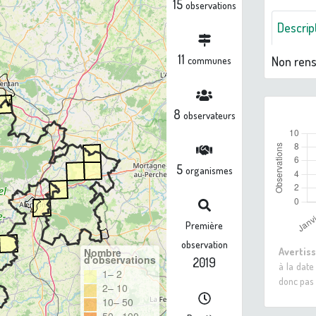
15
observations
Descrip
11
Non ren
communes
8
observateurs
5
organismes
Première
observation
Avertis
Nombre
d'observations
2019
à la date
1– 2
donc pas 
2– 10
10– 50