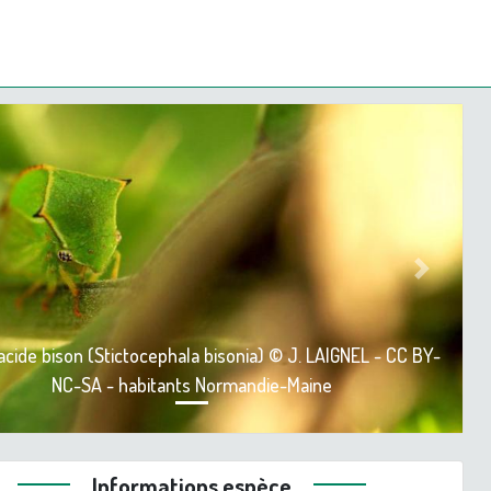
ious
Next
ide bison (Stictocephala bisonia) © J. LAIGNEL - CC BY-
NC-SA - habitants Normandie-Maine
Informations espèce