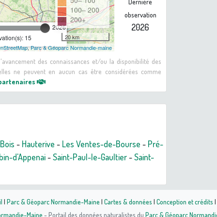
50– 100
Dernière
100– 200
observation
200+
2026
2026
20 km
ation(s): 15
nStreetMap
,
Parc & Géoparc Normandie-maine
 d'avancement des connaissances et/ou la disponibilité des
: elles ne peuvent en aucun cas être considérées comme
 partenaires
Bois
-
Hauterive
-
Les Ventes-de-Bourse
-
Pré-
bin-d'Appenai
-
Saint-Paul-le-Gaultier
-
Saint-
l
|
Parc & Géoparc Normandie-Maine
|
Cartes & données
|
Conception et crédits
Normandie-Maine
- Portail des données naturalistes du
Parc & Géoparc Normandi