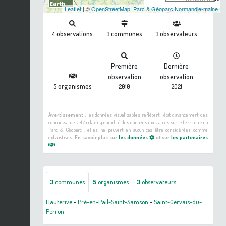
Leaflet
| ©
OpenStreetMap
,
Parc & Géoparc Normandie-maine
observations
communes
observateurs
4
3
3
Première
Dernière
observation
observation
organismes
5
2010
2021
Avertissement :
les données visualisables reflètent l'état d'avancement des
connaissances et/ou la disponibilité des données existantes sur le territoire du
Parc & Géoparc : elles ne peuvent en aucun cas être considérées comme
exhaustives.
En savoir plus sur
les données
et sur
les partenaires
3
communes
5
organismes
3
observateurs
Hauterive
-
Pré-en-Pail-Saint-Samson
-
Saint-Gervais-du-
Perron