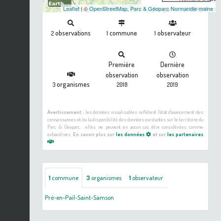
Leaflet
| ©
OpenStreetMap
,
Parc & Géoparc Normandie-maine
observations
commune
observateur
2
1
1
Première
Dernière
observation
observation
organismes
3
2018
2019
Avertissement :
les données visualisables reflètent l'état d'avancement des
connaissances et/ou la disponibilité des données existantes sur le territoire du
Parc & Géoparc : elles ne peuvent en aucun cas être considérées comme
exhaustives.
En savoir plus sur
les données
et sur
les partenaires
1
commune
3
organismes
1
observateur
Pré-en-Pail-Saint-Samson