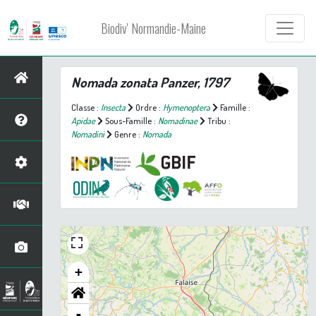
Biodiv' Normandie-Maine
Nomada zonata
Panzer, 1797
Classe :
Insecta
Ordre :
Hymenoptera
Famille :
Apidae
Sous-Famille :
Nomadinae
Tribu :
Nomadini
Genre :
Nomada
+
-