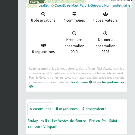
Leaflet
| ©
OpenStreetMap
,
Parc & Géoparc Normandie-maine
observations
communes
observateurs
6
4
4
Première
Dernière
observation
observation
organismes
6
2010
2023
Avertissement :
les données visualisables reflètent l'état d'avancement des
connaissances et/ou la disponibilité des données existantes sur le territoire du
Parc & Géoparc : elles ne peuvent en aucun cas être considérées comme
exhaustives.
En savoir plus sur
les données
et sur
les partenaires
4
communes
6
organismes
4
observateurs
Boulay-les-Ifs
-
Les Ventes-de-Bourse
-
Pré-en-Pail-Saint-
Samson
-
Villepail