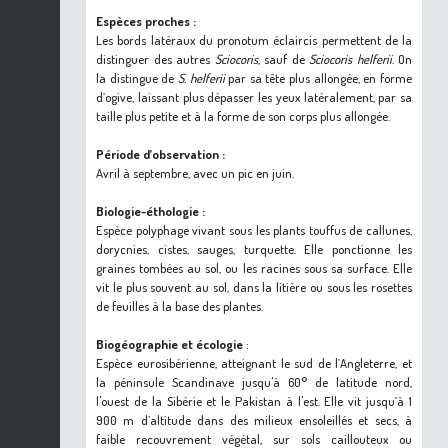
Espèces proches :
Les bords latéraux du pronotum éclaircis permettent de la
distinguer des autres
Sciocoris
, sauf de
Sciocoris helferii
. On
la distingue de
S. helferii
par sa tête plus allongée, en forme
d’ogive, laissant plus dépasser les yeux latéralement, par sa
taille plus petite et à la forme de son corps plus allongée.
Période d’observation :
Avril à septembre, avec un pic en juin.
Biologie-éthologie :
Espèce polyphage vivant sous les plants touffus de callunes,
dorycnies, cistes, sauges, turquette. Elle ponctionne les
graines tombées au sol, ou les racines sous sa surface. Elle
vit le plus souvent au sol, dans la litière ou sous les rosettes
de feuilles à la base des plantes.
Biogéographie et écologie
:
Espèce eurosibérienne, atteignant le sud de l’Angleterre, et
la péninsule Scandinave jusqu'à 60° de latitude nord,
l'ouest de la Sibérie et le Pakistan à l'est. Elle vit jusqu’à 1
900 m d’altitude dans des milieux ensoleillés et secs, à
faible recouvrement végétal, sur sols caillouteux ou