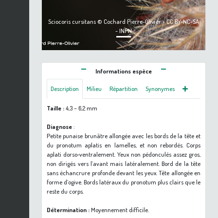
Sciocoris cursitans © Cochard Pierre-Olivier - CC BY-NC-SA
- INPN
Informations espèce
Description
Milieu
Répartition
Synonymes
Taille :
4,3 – 6,2 mm
Diagnose
:
Petite punaise brunâtre allongée avec les bords de la tête et
du pronotum aplatis en lamelles, et non rebordés. Corps
aplati dorso‐ventralement. Yeux non pédonculés assez gros,
non dirigés vers l’avant mais latéralement. Bord de la tête
sans échancrure profonde devant les yeux. Tête allongée en
forme d’ogive. Bords latéraux du pronotum plus clairs que le
reste du corps.
Détermination :
Moyennement difficile.