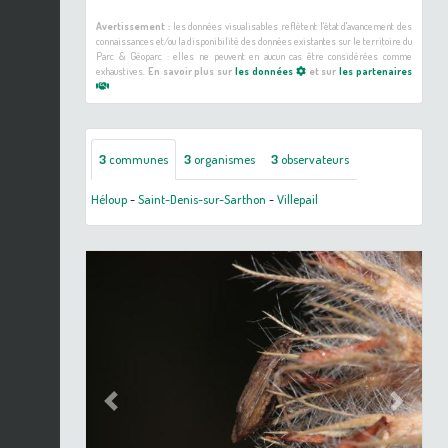
Avertissement :
les données visualisables reflètent l'état d'avancement des
connaissances et/ou la disponibilité des données existantes sur le territoire du
Parc & Géoparc : elles ne peuvent en aucun cas être considérées comme
exhaustives.
En savoir plus sur
les données
et sur
les partenaires
3
communes
3
organismes
3
observateurs
Héloup
-
Saint-Denis-sur-Sarthon
-
Villepail
Previous
Next