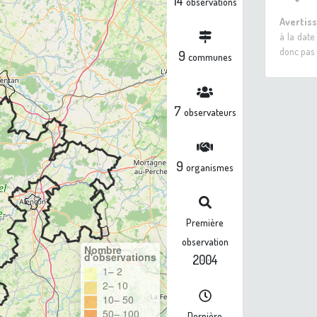
14
observations
Avertis
à la date
donc pas 
9
communes
7
observateurs
9
organismes
Première
observation
Nombre
d'observations
2004
1– 2
2– 10
10– 50
50– 100
Dernière