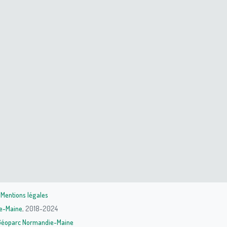
|
Mentions légales
e-Maine
, 2018-2024
Géoparc Normandie-Maine