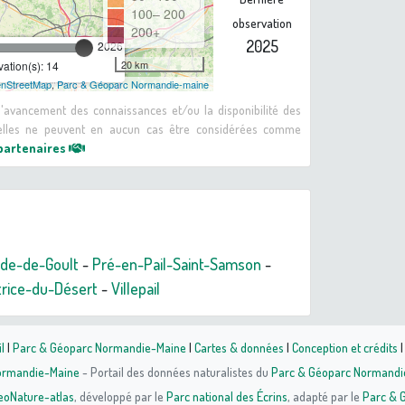
100– 200
observation
200+
2025
2026
20 km
ation(s): 14
nStreetMap
,
Parc & Géoparc Normandie-maine
 d'avancement des connaissances et/ou la disponibilité des
: elles ne peuvent en aucun cas être considérées comme
 partenaires
nde-de-Goult
-
Pré-en-Pail-Saint-Samson
-
trice-du-Désert
-
Villepail
l
|
Parc & Géoparc Normandie-Maine
|
Cartes & données
|
Conception et crédits
Normandie-Maine
- Portail des données naturalistes du
Parc & Géoparc Normandi
eoNature-atlas
, développé par le
Parc national des Écrins
, adapté par le
Parc & 