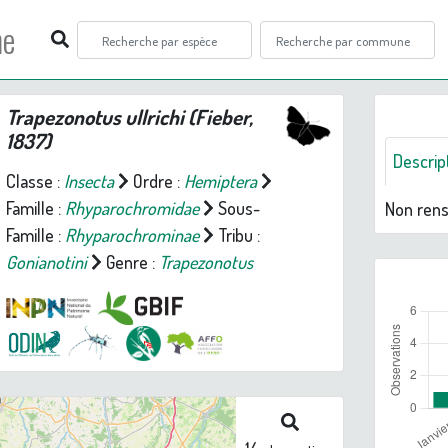
ne
Trapezonotus ullrichi
(Fieber,
1837)
Descrip
Classe :
Insecta
Ordre :
Hemiptera
Famille :
Rhyparochromidae
Sous-
Non ren
Famille :
Rhyparochrominae
Tribu :
Gonianotini
Genre :
Trapezonotus