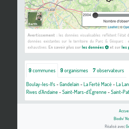
2004
Nombre d'observ
Leaflet
| ©
Ope
Avertissement :
les données visualisables reflètent l'état
données existantes sur le territoire du Parc & Géoparc 
exhaustives.
En savoir plus sur
les données
et sur
les
9
communes
9
organismes
7
observateurs
Boulay-les-Ifs
-
Gandelain
-
La Ferté Macé
-
La La
Rives d'Andaine
-
Saint-Mars-d'Égrenne
-
Saint-Pa
Accuei
Biodiv' 
Réalisé avec
G