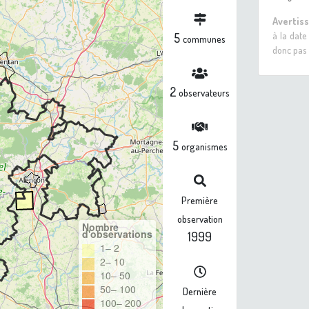
Avertis
à la date
5
communes
donc pas 
2
observateurs
5
organismes
Première
observation
Nombre
d'observations
1999
1– 2
2– 10
10– 50
50– 100
Dernière
100– 200