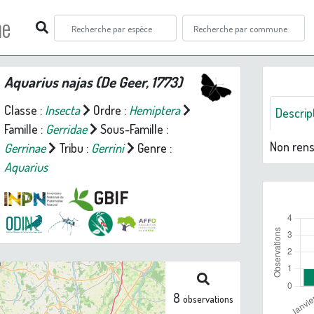
ne
Aquarius najas
(De Geer, 1773)
Classe :
Insecta
Ordre :
Hemiptera
Descrip
Famille :
Gerridae
Sous-Famille :
Non ren
Gerrinae
Tribu :
Gerrini
Genre :
Aquarius
8
observations