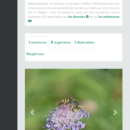
Avertissement :
les données visualisables reflètent l'état d'avancement des
connaissances et/ou la disponibilité des données existantes sur le territoire du
Parc & Géoparc : elles ne peuvent en aucun cas être considérées comme
exhaustives.
En savoir plus sur
les données
et sur
les partenaires
1
commune
0
organisme
1
observateur
Rouperroux
Previous
Next