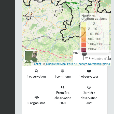
Nombre
d'observations
1– 2
2– 10
10– 50
50– 100
100– 200
200+
2026
20 km
Nombre d'observ
Leaflet
| ©
OpenStreetMap
,
Parc & Géoparc Normandie-maine
observation
commune
observateur
1
1
1
Première
Dernière
observation
observation
organisme
0
2026
2026