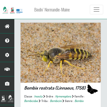
Biodiv' Normandie-Maine
Bembix rostrata
(Linnaeus, 1758)
Classe :
Insecta
Ordre :
Hymenoptera
Famille :
Bembicidae
Tribu :
Bembicini
Genre :
Bembix