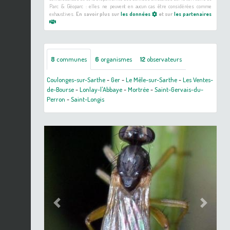
Parc & Géoparc : elles ne peuvent en aucun cas être considérées comme
exhaustives.
En savoir plus sur
les données
et sur
les partenaires
8
communes
6
organismes
12
observateurs
Coulonges-sur-Sarthe
-
Ger
-
Le Mêle-sur-Sarthe
-
Les Ventes-
de-Bourse
-
Lonlay-l'Abbaye
-
Mortrée
-
Saint-Gervais-du-
Perron
-
Saint-Longis
Previous
Next