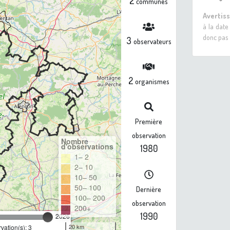
2
communes
Avertis
à la date
donc pas 
3
observateurs
2
organismes
Première
observation
Nombre
d'observations
1980
1– 2
2– 10
10– 50
50– 100
Dernière
100– 200
observation
200+
1990
2026
20 km
ation(s): 3