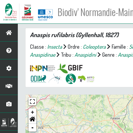
Biodiv' Normandie-Mai
Anaspis rufilabris
(Gyllenhall, 1827)
Classe :
Insecta
Ordre :
Coleoptera
Famille :
S
Anaspidinae
Tribu :
Anaspidini
Genre :
Anaspi
+
-