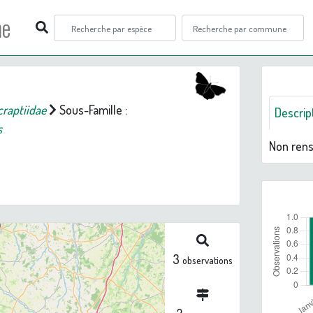
ne
craptiidae
Sous-Famille :
Descrip
s
Non ren
3
observations