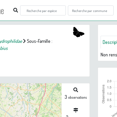
ne
ydrophilidae
Sous-Famille :
Descrip
bius
Non ren
3
observations