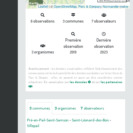
Nombre d'observ
Leaflet
| ©
OpenStreetMap
,
Parc & Géoparc Normandie-maine
observations
communes
observateurs
6
3
7
Première
Dernière
observation
observation
organismes
3
2019
2023
Avertissement :
les données visualisables reflètent l'état d'avancement des
connaissances et/ou la disponibilité des données existantes sur le territoire du
Parc & Géoparc : elles ne peuvent en aucun cas être considérées comme
exhaustives.
En savoir plus sur
les données
et sur
les partenaires
3
communes
3
organismes
7
observateurs
Pré-en-Pail-Saint-Samson
-
Saint-Léonard-des-Bois
-
Villepail