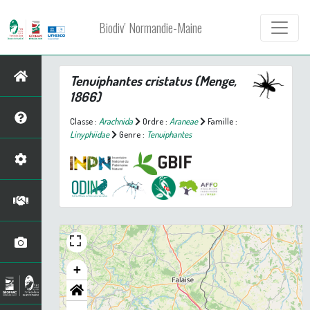
Biodiv' Normandie-Maine
Tenuiphantes cristatus
(Menge,
1866)
Classe :
Arachnida
Ordre :
Araneae
Famille :
Linyphiidae
Genre :
Tenuiphantes
+