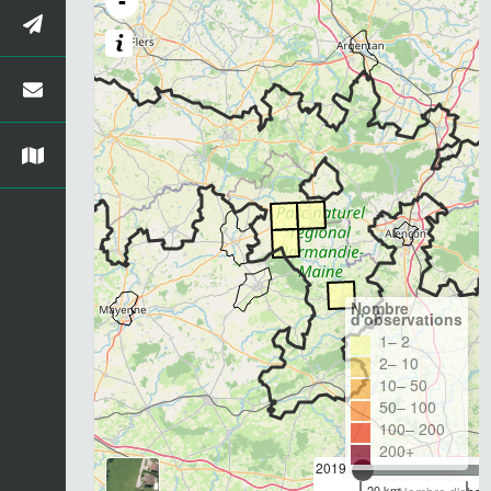
-
Nombre
d'observations
1– 2
2– 10
10– 50
50– 100
100– 200
200+
2019
20 km