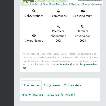
Leaflet
| ©
OpenStreetMap
,
Parc & Géoparc Normandie-maine
observations
communes
observateurs
6
3
2
Première
Dernière
observation
observation
organismes
3
2021
2023
Avertissement :
les données visualisables reflètent l'état d'avancement des
connaissances et/ou la disponibilité des données existantes sur le territoire du
Parc & Géoparc : elles ne peuvent en aucun cas être considérées comme
exhaustives.
En savoir plus sur
les données
et sur
les partenaires
3
communes
3
organismes
2
observateurs
Aillières-Beauvoir
-
Boulay-les-Ifs
-
Villepail