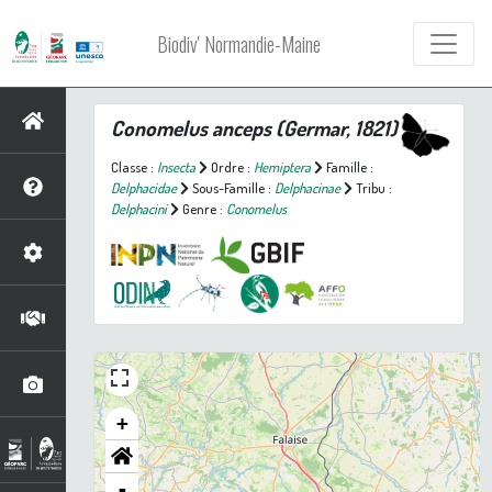
Biodiv' Normandie-Maine
Conomelus anceps
(Germar, 1821)
Classe :
Insecta
Ordre :
Hemiptera
Famille :
Delphacidae
Sous-Famille :
Delphacinae
Tribu :
Delphacini
Genre :
Conomelus
+
-