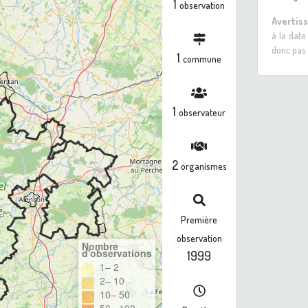
1
observation
Avertis
à la date
donc pas 
1
commune
1
observateur
2
organismes
Première
observation
Nombre
d'observations
1999
1– 2
2– 10
10– 50