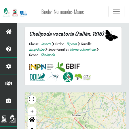
Biodiv' Normandie-Maine
Chelipoda vocatoria
(Fallén, 1816)
Classe :
Insecta
Ordre :
Diptera
Famille :
Empididae
Sous-Famille :
Hemerodromiinae
Genre :
Chelipoda
+
-