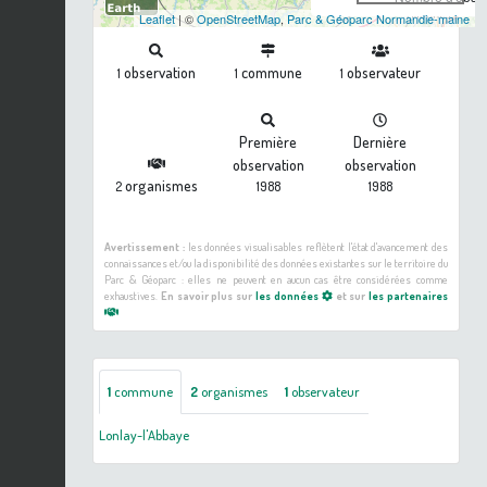
Leaflet
| ©
OpenStreetMap
,
Parc & Géoparc Normandie-maine
observation
commune
observateur
1
1
1
Première
Dernière
observation
observation
organismes
2
1988
1988
Avertissement :
les données visualisables reflètent l'état d'avancement des
connaissances et/ou la disponibilité des données existantes sur le territoire du
Parc & Géoparc : elles ne peuvent en aucun cas être considérées comme
exhaustives.
En savoir plus sur
les données
et sur
les partenaires
1
commune
2
organismes
1
observateur
Lonlay-l'Abbaye