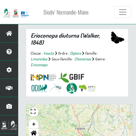
Biodiv' Normandie-Maine
Erioconopa diuturna
(Walker,
1848)
Classe :
Insecta
Ordre :
Diptera
Famille :
Limoniidae
Sous-Famille :
Chioneinae
Genre :
Erioconopa
+