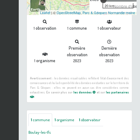
20 km
Nombre d'observ
Leaflet
| ©
OpenStreetMap
,
Parc & Géoparc Normandie-maine
observation
commune
observateur
1
1
1
Première
Dernière
observation
observation
organisme
1
2023
2023
Avertissement :
les données visualisables reflètent l'état d'avancement des
connaissances et/ou la disponibilité des données existantes sur le territoire du
Parc & Géoparc : elles ne peuvent en aucun cas être considérées comme
exhaustives.
En savoir plus sur
les données
et sur
les partenaires
1
commune
1
organisme
1
observateur
Boulay-les-Ifs