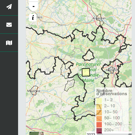
-
Nombre
d'observations
1– 2
2– 10
10– 50
50– 100
100– 200
200+
2023