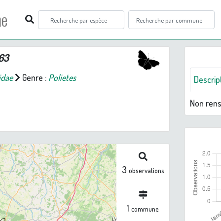
ne
963
idae
Genre :
Polietes
Descrip
Non ren
3
observations
1
commune