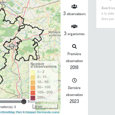
Avertis
3
à la date
observateurs
donc pas 
3
organismes
Première
observation
Nombre
d'observations
2018
1– 2
2– 10
10– 50
50– 100
Dernière
100– 200
observation
200+
2023
2026
20 km
ation(s): 3
nStreetMap
,
Parc & Géoparc Normandie-maine