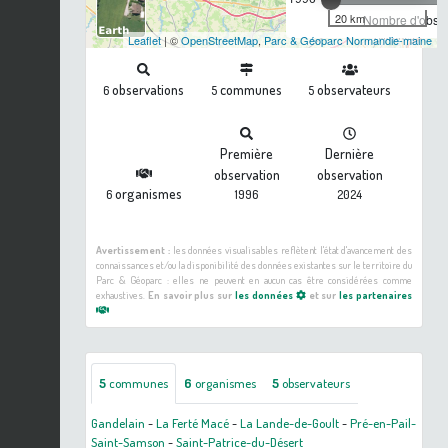
20 km
Nombre d'observ
Leaflet
| ©
OpenStreetMap
,
Parc & Géoparc Normandie-maine
observations
communes
observateurs
6
5
5
Première
Dernière
observation
observation
organismes
6
1996
2024
Avertissement :
les données visualisables reflètent l'état d'avancement des
connaissances et/ou la disponibilité des données existantes sur le territoire du
Parc & Géoparc : elles ne peuvent en aucun cas être considérées comme
exhaustives.
En savoir plus sur
les données
et sur
les partenaires
5
communes
6
organismes
5
observateurs
Gandelain
-
La Ferté Macé
-
La Lande-de-Goult
-
Pré-en-Pail-
Saint-Samson
-
Saint-Patrice-du-Désert