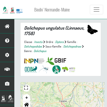
Biodiv' Normandie-Maine
Dolichopus ungulatus
(Linnaeus,
1758)
Classe :
Insecta
Ordre :
Diptera
Famille :
Dolichopodidae
Sous-Famille :
Dolichopodinae
Genre :
Dolichopus
+