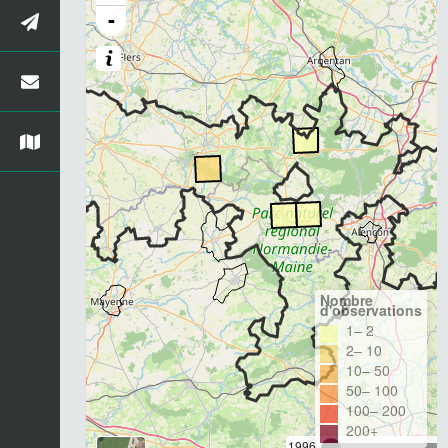
-
Nombre
d'observations
1– 2
2– 10
10– 50
50– 100
100– 200
200+
1996