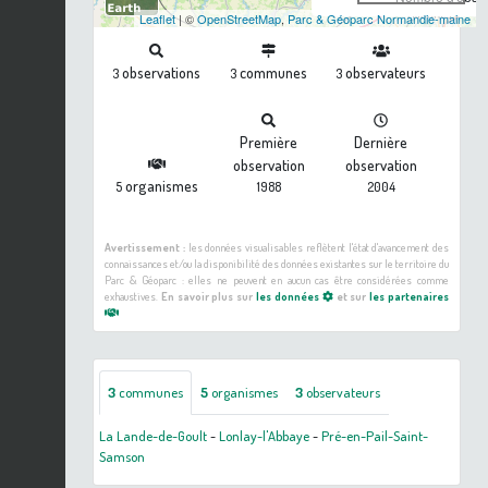
Leaflet
| ©
OpenStreetMap
,
Parc & Géoparc Normandie-maine
observations
communes
observateurs
3
3
3
Première
Dernière
observation
observation
organismes
5
1988
2004
Avertissement :
les données visualisables reflètent l'état d'avancement des
connaissances et/ou la disponibilité des données existantes sur le territoire du
Parc & Géoparc : elles ne peuvent en aucun cas être considérées comme
exhaustives.
En savoir plus sur
les données
et sur
les partenaires
3
communes
5
organismes
3
observateurs
La Lande-de-Goult
-
Lonlay-l'Abbaye
-
Pré-en-Pail-Saint-
Samson