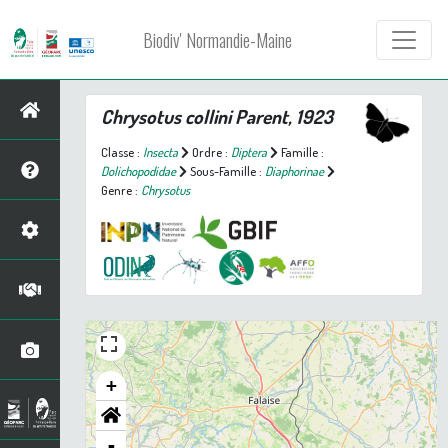
Biodiv' Normandie-Maine
Chrysotus collini
Parent, 1923
Classe :
Insecta
Ordre :
Diptera
Famille :
Dolichopodidae
Sous-Famille :
Diaphorinae
Genre :
Chrysotus
+
-