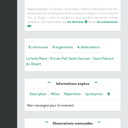
Avertissement :
les données visualisables reflètent l'état d'avancement des
connaissances et/ou la disponibilité des données existantes sur le territoire du
Parc & Géoparc : elles ne peuvent en aucun cas être considérées comme
exhaustives.
En savoir plus sur
les données
et sur
les partenaires
3
communes
5
organismes
4
observateurs
La Ferté Macé
-
Pré-en-Pail-Saint-Samson
-
Saint-Patrice-
du-Désert
Informations espèce
Description
Milieu
Répartition
Synonymes
Non renseigné pour le moment
Observations mensuelles