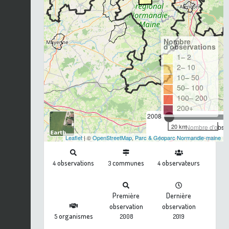
Nombre
d'observations
1– 2
2– 10
10– 50
50– 100
100– 200
200+
2008
20 km
Nombre d'observ
Leaflet
| ©
OpenStreetMap
,
Parc & Géoparc Normandie-maine
observations
communes
observateurs
4
3
4
Première
Dernière
observation
observation
organismes
5
2008
2019