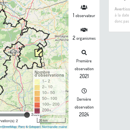
Avertis
1
à la date
observateur
donc pas 
2
organismes
Première
observation
Nombre
d'observations
2021
1– 2
2– 10
10– 50
50– 100
Dernière
100– 200
observation
200+
2024
2026
20 km
ation(s): 2
nStreetMap
,
Parc & Géoparc Normandie-maine