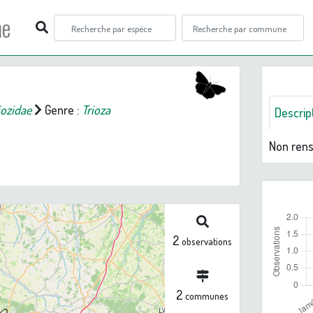
ne
iozidae
Genre :
Trioza
Descrip
Non ren
2
observations
2
communes