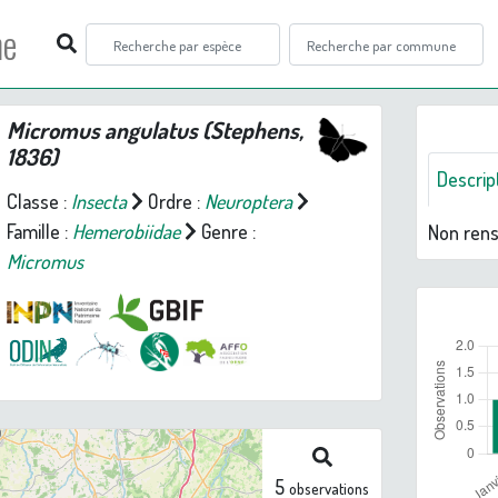
ne
Micromus angulatus
(Stephens,
1836)
Descrip
Classe :
Insecta
Ordre :
Neuroptera
Famille :
Hemerobiidae
Genre :
Non ren
Micromus
5
observations