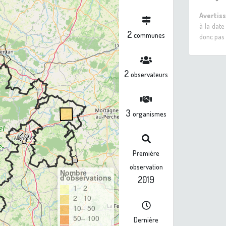
Avertis
à la date
2
communes
donc pas 
2
observateurs
3
organismes
Première
observation
Nombre
d'observations
2019
1– 2
2– 10
10– 50
50– 100
Dernière