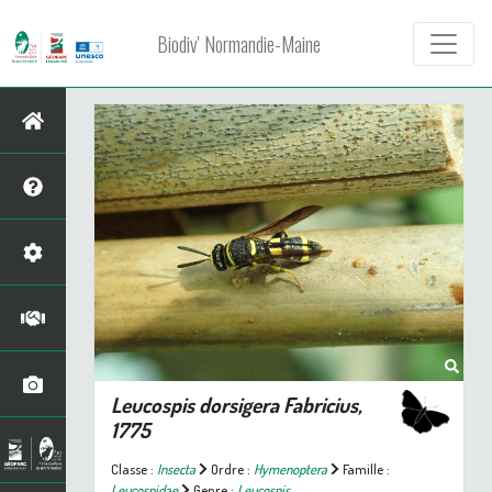
Biodiv' Normandie-Maine
Leucospis dorsigera
Fabricius,
1775
Classe :
Insecta
Ordre :
Hymenoptera
Famille :
Leucospidae
Genre :
Leucospis