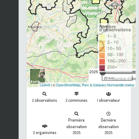
Nombre
d'observations
1– 2
2– 10
10– 50
50– 100
100– 200
200+
2025
20 km
Nombre d'observ
Leaflet
| ©
OpenStreetMap
,
Parc & Géoparc Normandie-maine
observations
communes
observateur
2
2
1
Première
Dernière
observation
observation
organismes
2
2025
2025