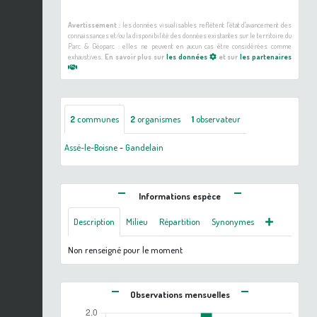
Avertissement :
les données visualisables reflètent l'état d'avancement des
connaissances et/ou la disponibilité des données existantes sur le territoire du
Parc & Géoparc : elles ne peuvent en aucun cas être considérées comme
exhaustives.
En savoir plus sur
les données
et sur
les partenaires
2
communes
2
organismes
1
observateur
Assé-le-Boisne
-
Gandelain
Informations espèce
Description
Milieu
Répartition
Synonymes
Non renseigné pour le moment
Observations mensuelles