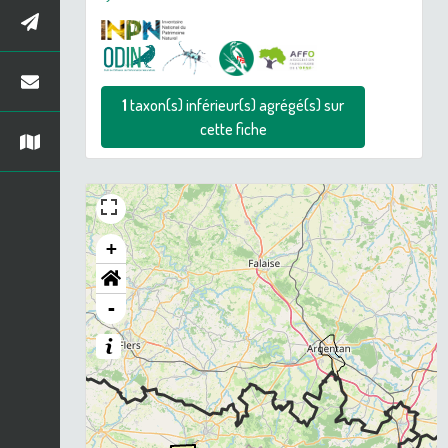
1
taxon(s) inférieur(s) agrégé(s) sur
cette fiche
+
-