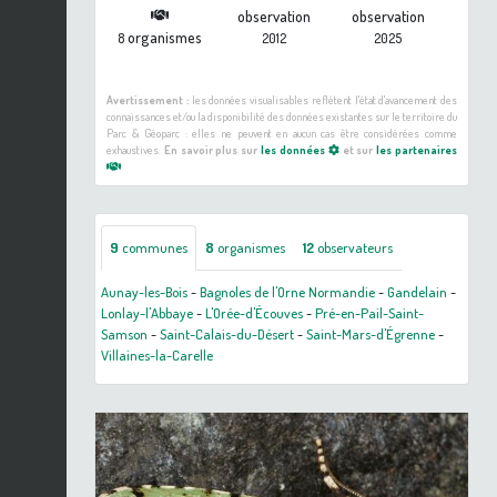
observation
observation
organismes
8
2012
2025
Avertissement :
les données visualisables reflètent l'état d'avancement des
connaissances et/ou la disponibilité des données existantes sur le territoire du
Parc & Géoparc : elles ne peuvent en aucun cas être considérées comme
exhaustives.
En savoir plus sur
les données
et sur
les partenaires
9
communes
8
organismes
12
observateurs
Aunay-les-Bois
-
Bagnoles de l'Orne Normandie
-
Gandelain
-
Lonlay-l'Abbaye
-
L'Orée-d'Écouves
-
Pré-en-Pail-Saint-
Samson
-
Saint-Calais-du-Désert
-
Saint-Mars-d'Égrenne
-
Villaines-la-Carelle