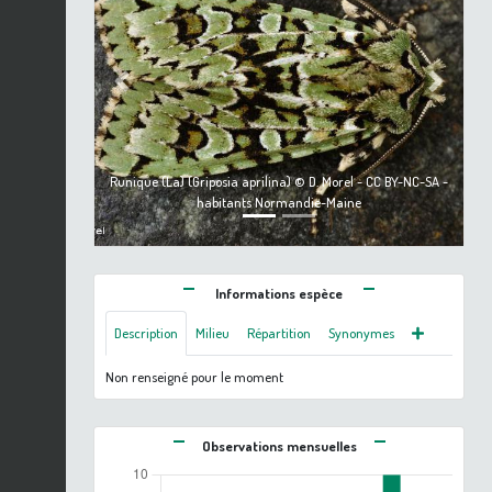
Previous
Next
Runique (La) (Griposia aprilina) © D. Morel - CC BY-NC-SA -
habitants Normandie-Maine
Informations espèce
Description
Milieu
Répartition
Synonymes
Non renseigné pour le moment
Observations mensuelles