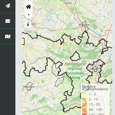
-
Nombre
d'observations
1– 2
2– 10
10– 50
50– 100
100– 200