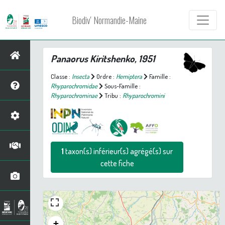
Biodiv' Normandie-Maine
Panaorus
Kiritshenko, 1951
Classe :
Insecta
Ordre :
Hemiptera
Famille :
Rhyparochromidae
Sous-Famille :
Rhyparochrominae
Tribu :
Rhyparochromini
1
taxon(s) inférieur(s) agrégé(s) sur
cette fiche
+