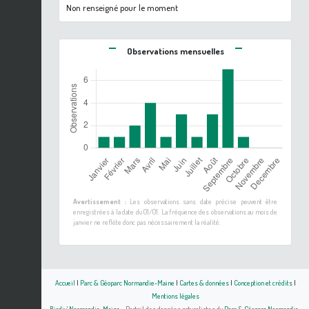
Non renseigné pour le moment
Observations mensuelles
Avertissement :
Les observations sans date précise peuvent être
enregistrées à la date du 01/01. La fréquence des observations au mois de
janvier ne reflète donc pas nécessairement la réalité.
Accueil
|
Parc & Géoparc Normandie-Maine
|
Cartes & données
|
Conception et crédits
|
Mentions légales
Biodiv' Normandie-Maine
- Portail des données naturalistes du
Parc & Géoparc Normandie-