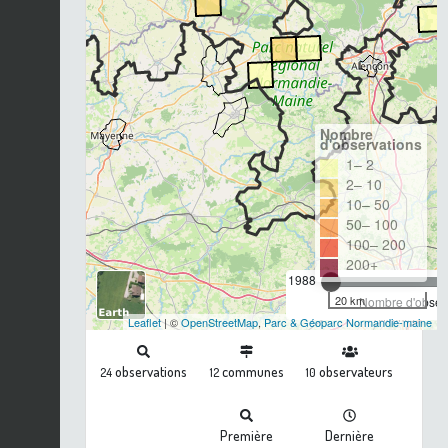
Nombre
d'observations
1– 2
2– 10
10– 50
50– 100
100– 200
200+
1988
20 km
Nombre d'observ
Leaflet
| ©
OpenStreetMap
,
Parc & Géoparc Normandie-maine
observations
communes
observateurs
24
12
10
Première
Dernière