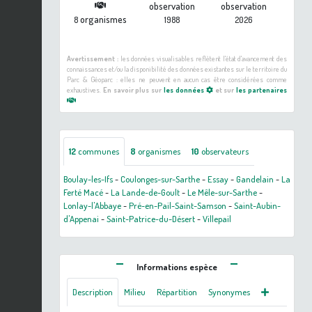
observation
observation
organismes
8
1988
2026
Avertissement :
les données visualisables reflètent l'état d'avancement des
connaissances et/ou la disponibilité des données existantes sur le territoire du
Parc & Géoparc : elles ne peuvent en aucun cas être considérées comme
exhaustives.
En savoir plus sur
les données
et sur
les partenaires
12
communes
8
organismes
10
observateurs
Boulay-les-Ifs
-
Coulonges-sur-Sarthe
-
Essay
-
Gandelain
-
La
Ferté Macé
-
La Lande-de-Goult
-
Le Mêle-sur-Sarthe
-
Lonlay-l'Abbaye
-
Pré-en-Pail-Saint-Samson
-
Saint-Aubin-
d'Appenai
-
Saint-Patrice-du-Désert
-
Villepail
Informations espèce
Description
Milieu
Répartition
Synonymes