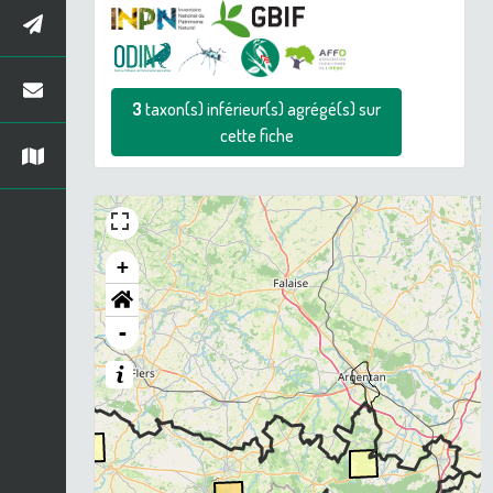
3
taxon(s) inférieur(s) agrégé(s) sur
cette fiche
+
-