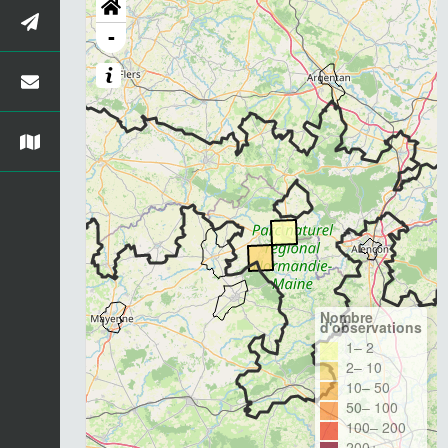
-
Nombre
d'observations
1– 2
2– 10
10– 50
50– 100
100– 200
200+