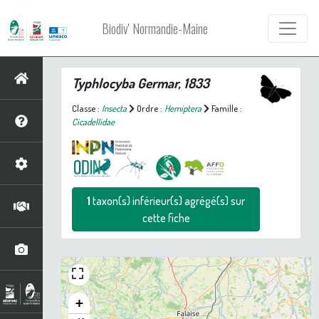
Biodiv' Normandie-Maine
Typhlocyba
Germar, 1833
Classe :
Insecta
Ordre :
Hemiptera
Famille :
Cicadellidae
1
taxon(s) inférieur(s) agrégé(s) sur
cette fiche
+