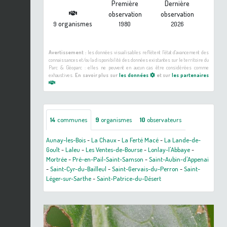
Première
Dernière
observation
observation
organismes
9
1980
2026
Avertissement :
les données visualisables reflètent l'état d'avancement des
connaissances et/ou la disponibilité des données existantes sur le territoire du
Parc & Géoparc : elles ne peuvent en aucun cas être considérées comme
exhaustives.
En savoir plus sur
les données
et sur
les partenaires
14
communes
9
organismes
10
observateurs
Aunay-les-Bois
-
La Chaux
-
La Ferté Macé
-
La Lande-de-
Goult
-
Laleu
-
Les Ventes-de-Bourse
-
Lonlay-l'Abbaye
-
Mortrée
-
Pré-en-Pail-Saint-Samson
-
Saint-Aubin-d'Appenai
-
Saint-Cyr-du-Bailleul
-
Saint-Gervais-du-Perron
-
Saint-
Léger-sur-Sarthe
-
Saint-Patrice-du-Désert