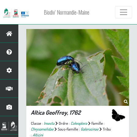
Biodiv' Normandie-Maine
Altica
Geoffroy, 1762
Classe :
Insecta
Ordre :
Coleoptera
Famille :
Chrysomelidae
Sous-Famille :
Galerucinae
Tribu
:
Alticini