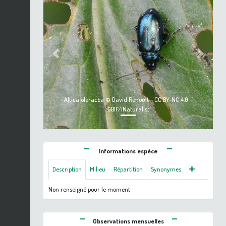
Previous
Next
Altica oleracea © David Renoult - CC BY-NC 4.0 -
GBIF/iNaturalist
Informations espèce
Description
Milieu
Répartition
Synonymes
Non renseigné pour le moment
Observations mensuelles