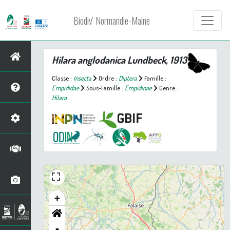
Biodiv' Normandie-Maine
Hilara anglodanica
Lundbeck, 1913
Classe :
Insecta
Ordre :
Diptera
Famille :
Empididae
Sous-Famille :
Empidinae
Genre :
Hilara
+
-