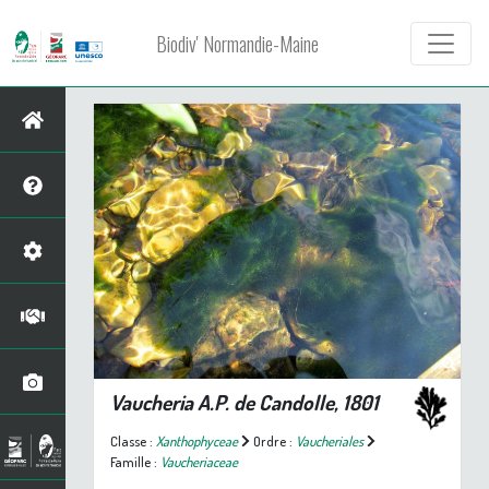
Biodiv' Normandie-Maine
Vaucheria
A.P. de Candolle, 1801
Classe :
Xanthophyceae
Ordre :
Vaucheriales
Famille :
Vaucheriaceae