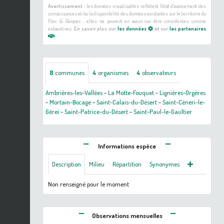
Avertissement :
les données visualisables reflètent l'état d'avancement des
connaissances et/ou la disponibilité des données existantes sur le territoire du
Parc & Géoparc : elles ne peuvent en aucun cas être considérées comme
exhaustives.
En savoir plus sur
les données
et sur
les partenaires
8
communes
4
organismes
4
observateurs
Ambrières-les-Vallées
-
La Motte-Fouquet
-
Lignières-Orgères
-
Mortain-Bocage
-
Saint-Calais-du-Désert
-
Saint-Céneri-le-
Gérei
-
Saint-Patrice-du-Désert
-
Saint-Paul-le-Gaultier
Informations espèce
Description
Milieu
Répartition
Synonymes
Non renseigné pour le moment
Observations mensuelles