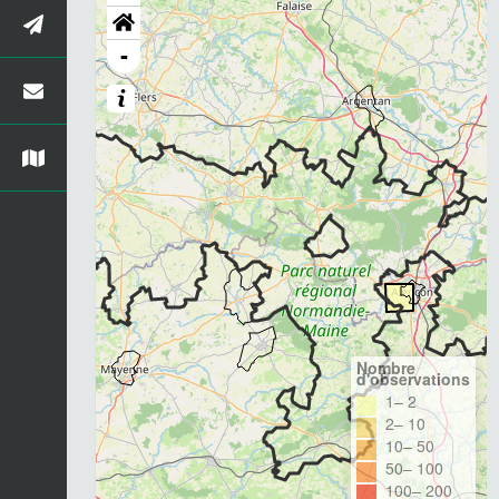
-
Nombre
d'observations
1– 2
2– 10
10– 50
50– 100
100– 200