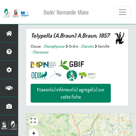
Biodiv' Normandie-Maine
Tolypella
(A.Braun) A.Braun, 1857
Classe :
Charophyceae
Ordre :
Charales
Famille
:
Characeae
1
taxon(s) inférieur(s) agrégé(s) sur
cette fiche
+