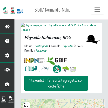
Biodiv' Normandie-Maine
Physella
Haldeman, 1842
Classe :
Gastropoda
Famille :
Physidae
Sous-
Famille :
Physinae
1
taxon(s) inférieur(s) agrégé(s) sur
cette fiche