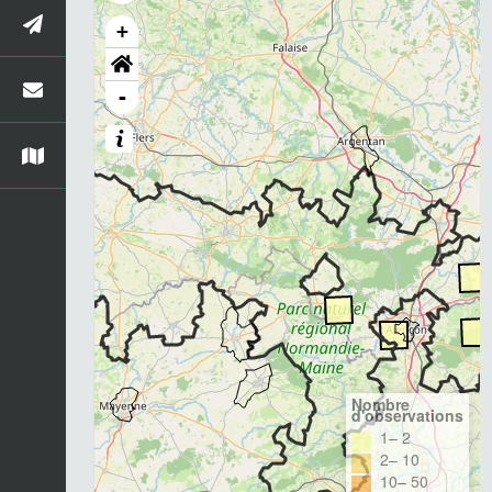
+
-
Nombre
d'observations
1– 2
2– 10
10– 50