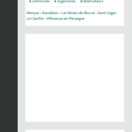
5
communes
4
organismes
3
observateurs
Alençon
-
Gandelain
-
Les Ventes-de-Bourse
-
Saint-Léger-
sur-Sarthe
-
Villeneuve-en-Perseigne
Previous
Next
Physe voyageuse (Physella acuta) © O. Gargominy - CC BY-
NC-SA - INPN