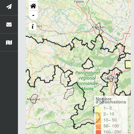
-
Nombre
d'observations
1– 2
2– 10
10– 50
50– 100
100– 200