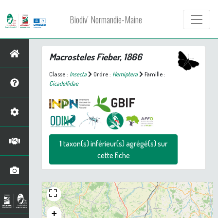
Biodiv' Normandie-Maine
Macrosteles
Fieber, 1866
Classe :
Insecta
Ordre :
Hemiptera
Famille :
Cicadellidae
1
taxon(s) inférieur(s) agrégé(s) sur
cette fiche
+