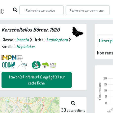
ne
Korscheltellus
Börner, 1920
Classe :
Insecta
Ordre :
Lepidoptera
Descrip
Famille :
Hepialidae
Non ren
1
taxon(s) inférieur(s) agrégé(s) sur
cette fiche
30
observations