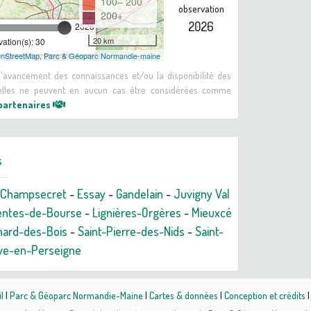
100– 200
observation
200+
2026
2026
20 km
ation(s): 30
nStreetMap
,
Parc & Géoparc Normandie-maine
 d'avancement des connaissances et/ou la disponibilité des
: elles ne peuvent en aucun cas être considérées comme
 partenaires
s
Champsecret
-
Essay
-
Gandelain
-
Juvigny Val
entes-de-Bourse
-
Lignières-Orgères
-
Mieuxcé
nard-des-Bois
-
Saint-Pierre-des-Nids
-
Saint-
uve-en-Perseigne
l
|
Parc & Géoparc Normandie-Maine
|
Cartes & données
|
Conception et crédits