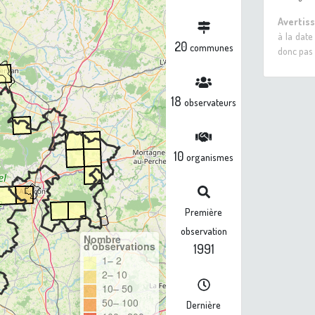
Avertis
à la date
20
communes
donc pas 
18
observateurs
10
organismes
Première
observation
Nombre
d'observations
1991
1– 2
2– 10
10– 50
50– 100
Dernière