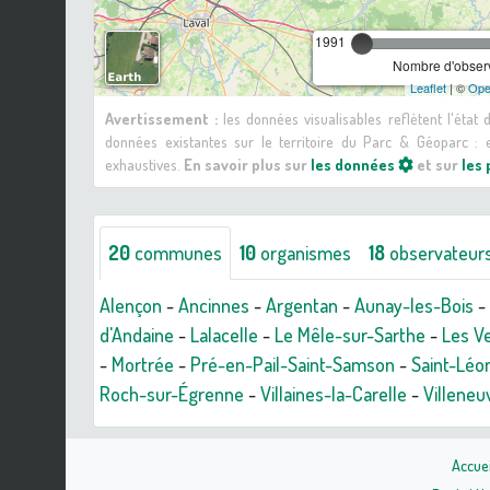
1991
Nombre d'observ
Leaflet
| ©
Ope
Avertissement :
les données visualisables reflètent l'état
données existantes sur le territoire du Parc & Géoparc 
exhaustives.
En savoir plus sur
les données
et sur
les
20
communes
10
organismes
18
observateur
Alençon
-
Ancinnes
-
Argentan
-
Aunay-les-Bois
-
d'Andaine
-
Lalacelle
-
Le Mêle-sur-Sarthe
-
Les V
-
Mortrée
-
Pré-en-Pail-Saint-Samson
-
Saint-Léo
Roch-sur-Égrenne
-
Villaines-la-Carelle
-
Villene
Accuei